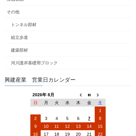
その他
トンネル部材
組立歩道
建築部材
河川護岸基礎用ブロック
興建産業 営業日カレンダー
2026年 8月
日
月
火
水
木
金
土
1
2
3
4
5
6
7
8
9
10
11
12
13
14
15
16
17
18
19
20
21
22