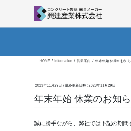
コ
ナ
ン
ビ
テ
ゲ
ン
ー
ツ
シ
へ
ョ
ス
ン
キ
に
ッ
移
HOME
information
営業案内
年末年始 休業のお知
プ
動
2023年11月29日
/ 最終更新日時 :
2023年11月29日
年末年始 休業のお知
誠に勝手ながら、弊社では下記の期間